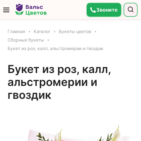
Звоните
Главная
Каталог
Букеты цветов
Сборные букеты
Букет из роз, калл, альстромерии и гвоздик
Букет из роз, калл,
альстромерии и
гвоздик