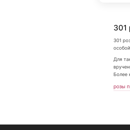
301 
301 ро
особой
Для та
вручен
Более 
розы п