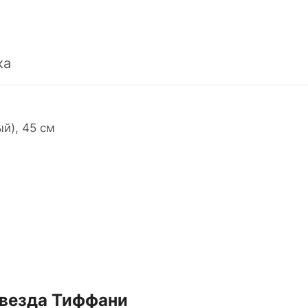
ка
й), 45 см
звезда Тиффани