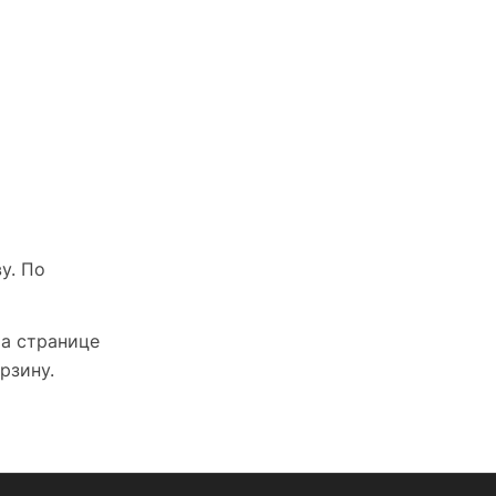
у. По
На странице
рзину.