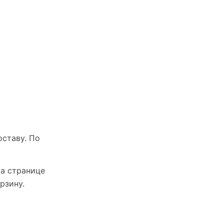
оставу. По
На странице
рзину.